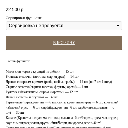
22 500
р.
Сервировка фуршета:
В КОРЗИНУ
Состав фуршета:
Мини киш лоран с курицей и грибами — 15 шт
Блинные мешочки (ветчина, сыр, огурец) — 14 шт
Драник с сырным кремом (рыба, шейка, грибы) — 14 шт (по 7 шт 1 вида)
Сырное ассорти (сырная тарелка, фрукты, орехи) — 1 шт
Рулетик с баклажаном, сыром и орехами — 12 шт
Лаваш с семгой и огурцом — 14 шт
Тарталетки (икра/крем-чиз — 6 шт, семга/ крем-чиз/огурец — 6 шт, креветки/
лаймовый мусс — 6 шт, сыр/яйцо/крем-чиз- 6 шт, карбонат/сыр/зелень — 6
шт) — 30 шт
Канапе (Креветка в соусе манго-чили, маслина- 6шт/Форель, крем-чиз,огурец,
соус лимонграсс,зелень,крутон-6шт/Черри,моцарелла,зелень-6шт/